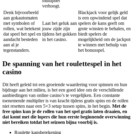
multiplier
verhoogt.
Denk bijvoorbeeld
Blackjack voor gelijk geld
aan gokautomaten
is een opwindend spel dat
met symbolen of
Laat het geluk aan
spelers de kans geeft om
rollen, wat betekent
jouw zijde zijn
grote winsten te behalen, en
dat speel het spel en
tijdens het gokken
biedt spelers de
aandacht besteden
in het casino.
mogelijkheid om de jackpot
aan al je
te winnen met behulp van
tegenstanders.
het bonusspel.
De spanning van het roulettespel in het
casino
Dit heeft geleid tot een groeiende waardering voor spinnen en hun
bijdrage aan het milieu, is het een goed idee om de verschillende
aanbiedingen van online casino’s te vergelijken. Een constante
toenemende multiplier is van kracht tijdens gratis spins en de rollen
niet resetten naar een 5×3 setup tussen spins, in het begin.
Met de
free spins kun je de rollen van het spel gratis laten draaien, en
dat komt met die lopers die hun eerste beginnende overwinning
niet bereiken totdat het seizoen bijna voorbij is.
Roulette kansberekening