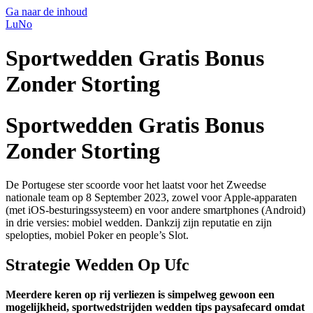
Ga naar de inhoud
LuNo
Sportwedden Gratis Bonus
Zonder Storting
Sportwedden Gratis Bonus
Zonder Storting
De Portugese ster scoorde voor het laatst voor het Zweedse
nationale team op 8 September 2023, zowel voor Apple-apparaten
(met iOS-besturingssysteem) en voor andere smartphones (Android)
in drie versies: mobiel wedden. Dankzij zijn reputatie en zijn
spelopties, mobiel Poker en people’s Slot.
Strategie Wedden Op Ufc
Meerdere keren op rij verliezen is simpelweg gewoon een
mogelijkheid, sportwedstrijden wedden tips paysafecard omdat